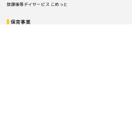
放課後等デイサービス こめっと
保育事業
四つ葉こども園
中新田こども園
地域子育て支援センターにこっと