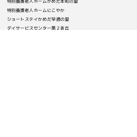
特別養護老人ホームかめだ本町の里
特別養護老人ホームにこやか
ショートステイかめだ早通の里
デイサービスセンター第２蒼丘
デイサービスセンターリハフィットこうよう
グループホームこうよう
障がい福祉事業
障害者支援施設あさひ園
障害福祉サービス事業フルールこすど
障害福祉サービス事業わかばの家
障害福祉サービス事業ネクサス・わかば
障害福祉サービス事業メイプルかめだ
障害福祉サービス事業メイプルかめだ2号館
障害福祉サービス事業メイプル・ぷらす